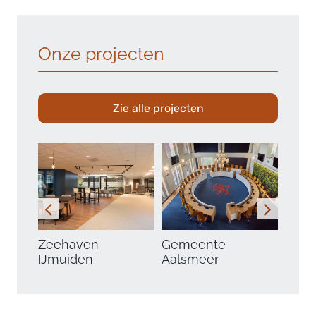
Onze projecten
Zie alle projecten
Zeehaven
Gemeente
Toso
IJmuiden
Aalsmeer