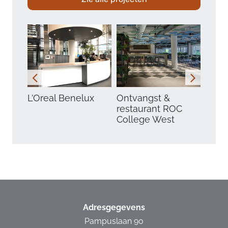
L’Oreal Benelux
Ontvangst &
Rode
restaurant ROC
Haag
College West
Adresgegevens
Pampuslaan 90