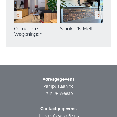
Gemeente
Smoke ‘N Melt
Exec
Wageningen
Adresgegevens
Pampuslaan 90
1382 JR Weesp
Contactgegevens
T. +
31 (0) 294 256 105